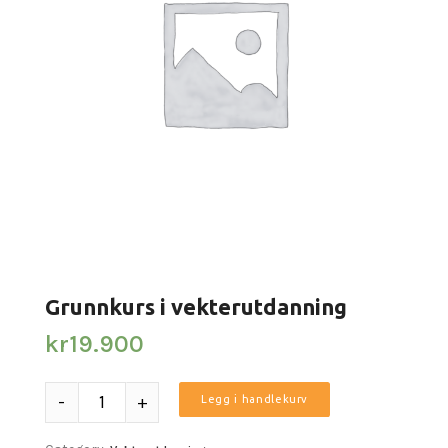
Grunnkurs i vekterutdanning
kr
19.900
Antall
Legg i handlekurv